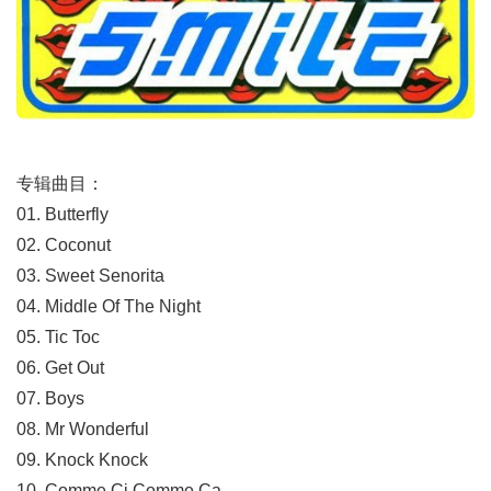
专辑曲目：
01. Butterfly
02. Coconut
03. Sweet Senorita
04. Middle Of The Night
05. Tic Toc
06. Get Out
07. Boys
08. Mr Wonderful
09. Knock Knock
10. Comme Ci Comme Ca