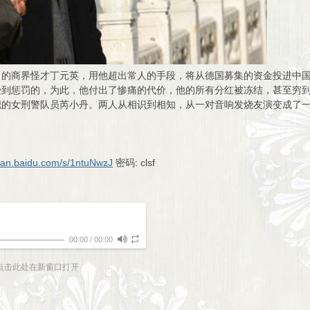
的商界怪才丁元英，用他超出常人的手段，将从德国募集的资金投进中国
到惩罚的，为此，他付出了惨痛的代价，他的所有分红被冻结，甚至穷到
职的女刑警队员芮小丹。两人从相识到相知，从一对音响发烧友演变成了
/pan.baidu.com/s/1ntuNwzJ
密码: clsf
00:00
/
00:00
点击此处在新窗口打开