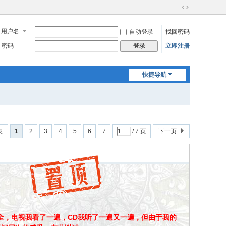
切
换
用户名
自动登录
找回密码
到
宽
密码
立即注册
登录
版
快捷导航
表
1
2
3
4
5
6
7
/ 7 页
下一页
全，电视我看了一遍，CD我听了一遍又一遍，但由于我的