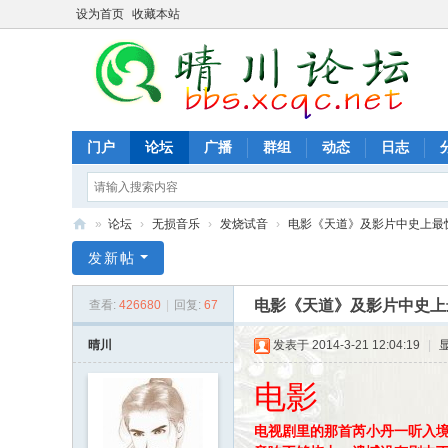
设为首页
收藏本站
门户
论坛
广播
群组
动态
日志
»
论坛
›
无损音乐
›
发烧试音
›
电影《天道》及影片中史上最惊
晴
发新帖
川
电影《天道》及影片中史上
查看:
426680
|
回复:
67
综
合
晴川
发表于 2014-3-21 12:04:19
|
网
电影
电视剧里的那首芮小丹一听入境