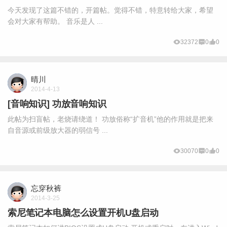
今天发现了这篇不错的，开篇帖。觉得不错，特意转给大家，希望
会对大家有帮助。 音乐是人 ...
32372
0
0
晴川
2014-4-13
[音响知识] 功放音响知识
此帖为扫盲帖，老烧请绕道！ 功放俗称“扩音机”他的作用就是把来
自音源或前级放大器的弱信号 ...
30070
0
0
忘穿秋裤
2014-3-25
索尼笔记本电脑怎么设置开机U盘启动