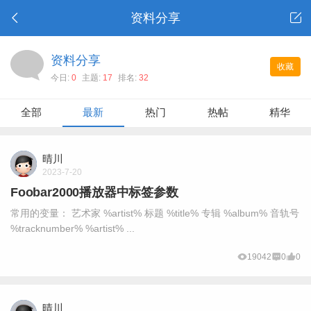
资料分享
资料分享
收藏
今日:
0
主题:
17
排名:
32
全部
最新
热门
热帖
精华
晴川
2023-7-20
Foobar2000播放器中标签参数
常用的变量： 艺术家 %artist% 标题 %title% 专辑 %album% 音轨号
%tracknumber% %artist% ...
19042
0
0
晴川