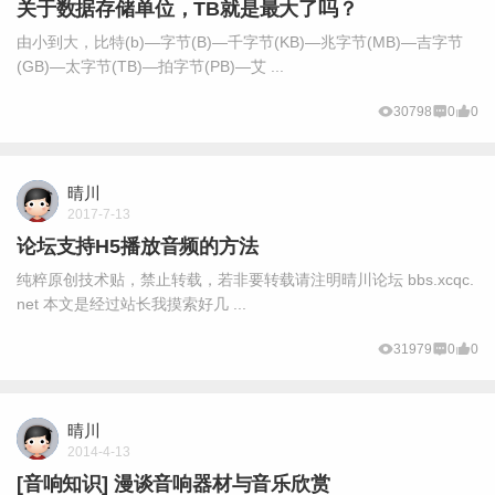
关于数据存储单位，TB就是最大了吗？
由小到大，比特(b)—字节(B)—千字节(KB)—兆字节(MB)—吉字节
(GB)—太字节(TB)—拍字节(PB)—艾 ...
30798
0
0
晴川
2017-7-13
论坛支持H5播放音频的方法
纯粹原创技术贴，禁止转载，若非要转载请注明晴川论坛 bbs.xcqc.
net 本文是经过站长我摸索好几 ...
31979
0
0
晴川
2014-4-13
[音响知识] 漫谈音响器材与音乐欣赏