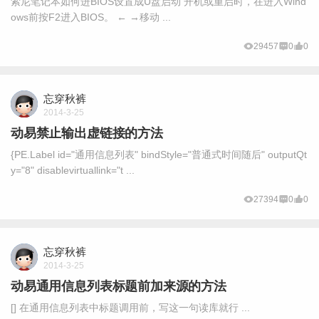
索尼笔记本如何进BIOS设置成U盘启动 开机或重启时，在进入Wind
ows前按F2进入BIOS。 ← →移动 ...
29457
0
0
忘穿秋裤
2014-3-25
动易禁止输出虚链接的方法
{PE.Label id="通用信息列表" bindStyle="普通式时间随后" outputQt
y="8" disablevirtuallink="t ...
27394
0
0
忘穿秋裤
2014-3-25
动易通用信息列表标题前加来源的方法
[] 在通用信息列表中标题调用前，写这一句读库就行 ...