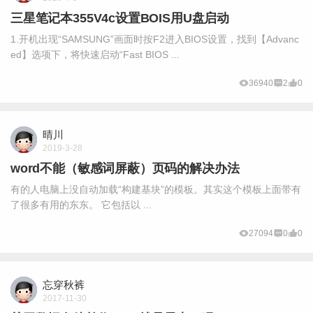
三星笔记本355V4c设置BOIS用U盘启动
1.开机出现“SAMSUNG”画面时按F2进入BIOS设置，找到【Advanc
ed】选项下，将快速启动“Fast BIOS ...
36940
2
0
晴川
2019-3-28
word不能（敏感词屏蔽）页码的解决办法
有的人电脑上没自动加载“构建基块”的模板。其实这个模板上面带有
了很多有用的东东。 它包括以 ...
27094
0
0
忘穿秋裤
2017-11-30